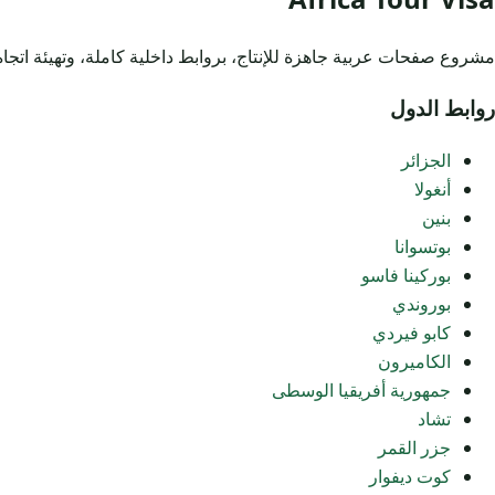
مشروع صفحات عربية جاهزة للإنتاج، بروابط داخلية كاملة، وتهيئة اتجاه RTL، وملفات خفيفة تعتمد على ملف CSS خارجي واح
روابط الدول
الجزائر
أنغولا
بنين
بوتسوانا
بوركينا فاسو
بوروندي
كابو فيردي
الكاميرون
جمهورية أفريقيا الوسطى
تشاد
جزر القمر
كوت ديفوار