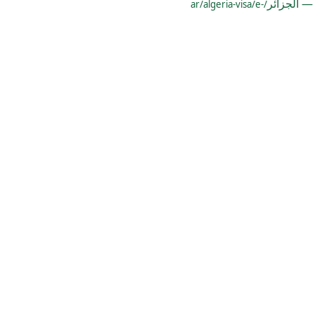
— الجزائر
/ar/algeria-visa/e-