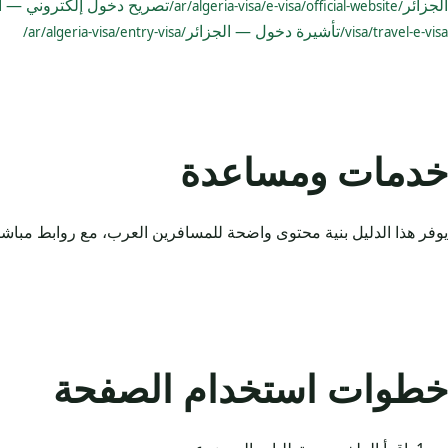
الجزائر
تصريح دخول إلكتروني — ال
/ar/algeria-visa/e-visa/official-website/
تأشيرة دخول — الجزائر
/ar/algeria-visa/entry-visa/
visa/travel-e-visa/
خدمات ومساعدة
يوفر هذا الدليل بنية محتوى واضحة للمسافرين العرب، مع روابط مباشر
خطوات استخدام الصفحة