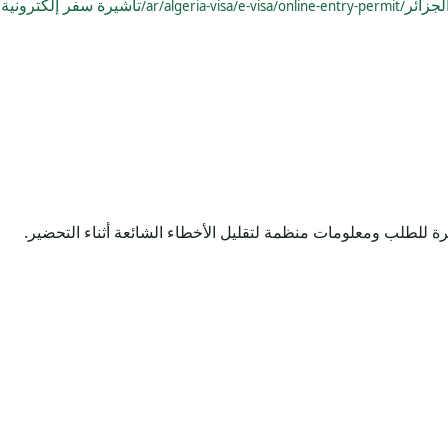
جزائر
تأشيرة سفر إلكترونية 
/ar/algeria-visa/e-visa/online-entry-permit/
ة للطلب ومعلومات منظمة لتقليل الأخطاء الشائعة أثناء التحضير.