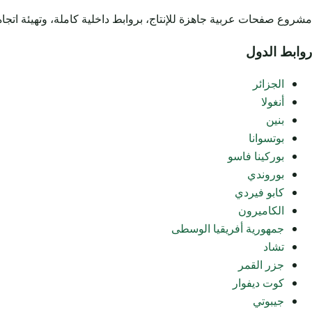
مشروع صفحات عربية جاهزة للإنتاج، بروابط داخلية كاملة، وتهيئة اتجاه RTL، وملفات خفيفة تعتمد على ملف CSS خارجي واح
روابط الدول
الجزائر
أنغولا
بنين
بوتسوانا
بوركينا فاسو
بوروندي
كابو فيردي
الكاميرون
جمهورية أفريقيا الوسطى
تشاد
جزر القمر
كوت ديفوار
جيبوتي