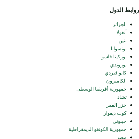
روابط الدول
الجزائر
أنغولا
بنين
بوتسوانا
بوركينا فاسو
بوروندي
كابو فيردي
الكاميرون
جمهورية أفريقيا الوسطى
تشاد
جزر القمر
كوت ديفوار
جيبوتي
جمهورية الكونغو الديمقراطية
مصر