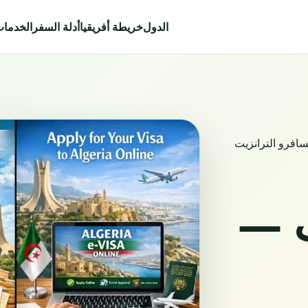
الدول
خريطة أفريقيا
أدلة السفر
الخدما
افرو الترانزيت
ت —