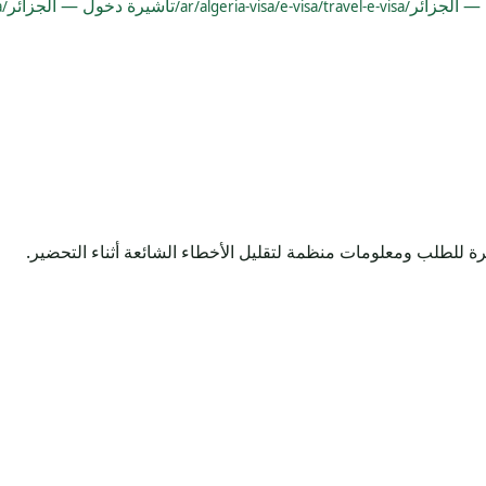
 — الجزائر
تأشيرة دخول — الجزائر
/ar/algeria-visa/entry-visa/
/ar/algeria-visa/e-visa/travel-e-visa/
ة للطلب ومعلومات منظمة لتقليل الأخطاء الشائعة أثناء التحضير.