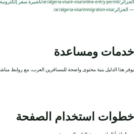
الجزائر
تأشيرة سفر إلكترونية
/ar/algeria-visa/e-visa/online-entry-permit/
— الجزائر
/ar/algeria-visa/immigration-visa/
خدمات ومساعدة
يوفر هذا الدليل بنية محتوى واضحة للمسافرين العرب، مع روابط مباشر
خطوات استخدام الصفحة