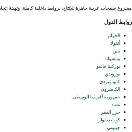
مشروع صفحات عربية جاهزة للإنتاج، بروابط داخلية كاملة، وتهيئة اتجاه RTL، وملفات خفيفة تعتمد على ملف CSS خارجي واح
روابط الدول
الجزائر
أنغولا
بنين
بوتسوانا
بوركينا فاسو
بوروندي
كابو فيردي
الكاميرون
جمهورية أفريقيا الوسطى
تشاد
جزر القمر
كوت ديفوار
جيبوتي