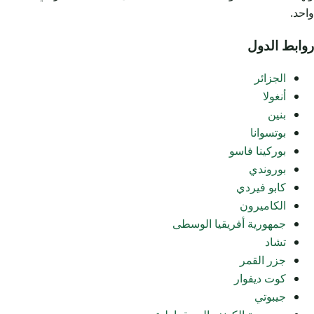
واحد.
روابط الدول
الجزائر
أنغولا
بنين
بوتسوانا
بوركينا فاسو
بوروندي
كابو فيردي
الكاميرون
جمهورية أفريقيا الوسطى
تشاد
جزر القمر
كوت ديفوار
جيبوتي