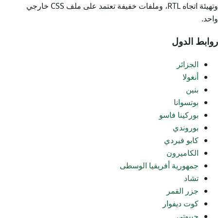
وتهيئة اتجاه RTL، وملفات خفيفة تعتمد على ملف CSS خارجي
واحد.
روابط الدول
الجزائر
أنغولا
بنين
بوتسوانا
بوركينا فاسو
بوروندي
كابو فيردي
الكاميرون
جمهورية أفريقيا الوسطى
تشاد
جزر القمر
كوت ديفوار
جيبوتي