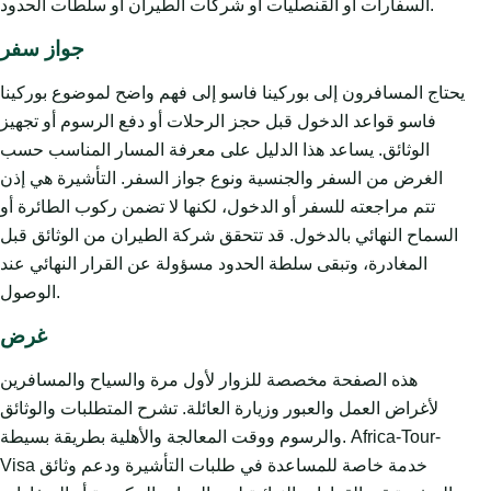
السفارات أو القنصليات أو شركات الطيران أو سلطات الحدود.
جواز سفر
يحتاج المسافرون إلى بوركينا فاسو إلى فهم واضح لموضوع بوركينا
فاسو قواعد الدخول قبل حجز الرحلات أو دفع الرسوم أو تجهيز
الوثائق. يساعد هذا الدليل على معرفة المسار المناسب حسب
الغرض من السفر والجنسية ونوع جواز السفر. التأشيرة هي إذن
تتم مراجعته للسفر أو الدخول، لكنها لا تضمن ركوب الطائرة أو
السماح النهائي بالدخول. قد تتحقق شركة الطيران من الوثائق قبل
المغادرة، وتبقى سلطة الحدود مسؤولة عن القرار النهائي عند
الوصول.
غرض
هذه الصفحة مخصصة للزوار لأول مرة والسياح والمسافرين
لأغراض العمل والعبور وزيارة العائلة. تشرح المتطلبات والوثائق
والرسوم ووقت المعالجة والأهلية بطريقة بسيطة. Africa-Tour-
Visa خدمة خاصة للمساعدة في طلبات التأشيرة ودعم وثائق