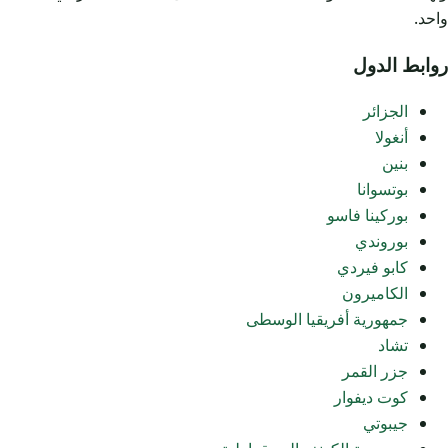
واحد.
روابط الدول
الجزائر
أنغولا
بنين
بوتسوانا
بوركينا فاسو
بوروندي
كابو فيردي
الكاميرون
جمهورية أفريقيا الوسطى
تشاد
جزر القمر
كوت ديفوار
جيبوتي