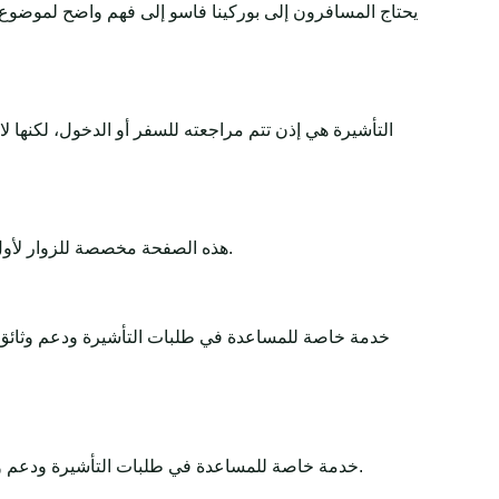
يحتاج المسافرون إلى بوركينا فاسو إلى فهم واضح لموضوع 
التأشيرة هي إذن تتم مراجعته للسفر أو الدخول، لكنها 
هذه الصفحة مخصصة للزوار لأول مرة والسياح والمسافرين لأغراض العمل والعبور وزيارة العائلة. تشرح المتطلبات والوثائق والرسوم ووقت المعالجة والأهلية بطريقة بسيطة.
Africa-Tour-Visa خدمة خاصة للمساعدة في طلبات التأشيرة و
Africa-Tour-Visa خدمة خاصة للمساعدة في طلبات التأشيرة ودعم وثائق السفر. تبقى القرارات النهائية لدى الجهات الحكومية أو السفارات أو القنصليات أو شركات الطيران أو سلطات الحدود.