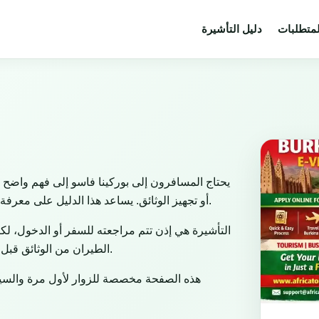
لمتطلبات
دليل التأشيرة
يحتاج المسافرون إلى بوركينا فاسو إلى فهم واضح 
أو تجهيز الوثائق. يساعد هذا الدليل على معرفة المسار المناسب حسب الغرض من السفر والجنسية ونوع جواز السفر.
التأشيرة هي إذن تتم مراجعته للسفر أو الدخول، لكن
الطيران من الوثائق قبل المغادرة، وتبقى سلطة الحدود مسؤولة عن القرار النهائي عند الوصول.
هذه الصفحة مخصصة للزوار لأول مرة والسياح