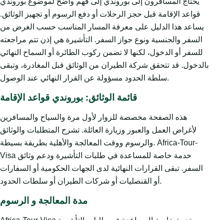
يحتاج المسافرون إلى بوروندي إلى فهم واضح لموضوع بوروندي
قواعد الإقامة قبل حجز الرحلات أو دفع الرسوم أو تجهيز الوثائق.
يساعد هذا الدليل على معرفة المسار المناسب حسب الغرض من
السفر والجنسية ونوع جواز السفر. التأشيرة هي إذن تتم مراجعته
للسفر أو الدخول، لكنها لا تضمن ركوب الطائرة أو السماح النهائي
بالدخول. قد تتحقق شركة الطيران من الوثائق قبل المغادرة، وتبقى
سلطة الحدود مسؤولة عن القرار النهائي عند الوصول.
قائمة الوثائق: بوروندي قواعد الإقامة
هذه الصفحة مخصصة للزوار لأول مرة والسياح والمسافرين
لأغراض العمل والعبور وزيارة العائلة. تشرح المتطلبات والوثائق
والرسوم ووقت المعالجة والأهلية بطريقة بسيطة. Africa-Tour-
Visa خدمة خاصة للمساعدة في طلبات التأشيرة ودعم وثائق
السفر. تبقى القرارات النهائية لدى الجهات الحكومية أو السفارات
أو القنصليات أو شركات الطيران أو سلطات الحدود.
مدة المعالجة و الرسوم