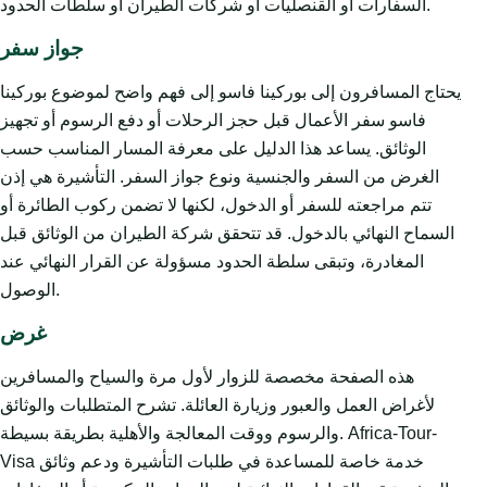
السفارات أو القنصليات أو شركات الطيران أو سلطات الحدود.
جواز سفر
يحتاج المسافرون إلى بوركينا فاسو إلى فهم واضح لموضوع بوركينا
فاسو سفر الأعمال قبل حجز الرحلات أو دفع الرسوم أو تجهيز
الوثائق. يساعد هذا الدليل على معرفة المسار المناسب حسب
الغرض من السفر والجنسية ونوع جواز السفر. التأشيرة هي إذن
تتم مراجعته للسفر أو الدخول، لكنها لا تضمن ركوب الطائرة أو
السماح النهائي بالدخول. قد تتحقق شركة الطيران من الوثائق قبل
المغادرة، وتبقى سلطة الحدود مسؤولة عن القرار النهائي عند
الوصول.
غرض
هذه الصفحة مخصصة للزوار لأول مرة والسياح والمسافرين
لأغراض العمل والعبور وزيارة العائلة. تشرح المتطلبات والوثائق
والرسوم ووقت المعالجة والأهلية بطريقة بسيطة. Africa-Tour-
Visa خدمة خاصة للمساعدة في طلبات التأشيرة ودعم وثائق