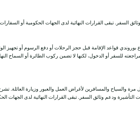
بوروندي قواعد الإقامة قبل حجز الرحلات أو دفع الرسوم أو تجهيز ا
راجعته للسفر أو الدخول، لكنها لا تضمن ركوب الطائرة أو السماح النه
السياح والمسافرين لأغراض العمل والعبور وزيارة العائلة. تشرح المتطلبات وال