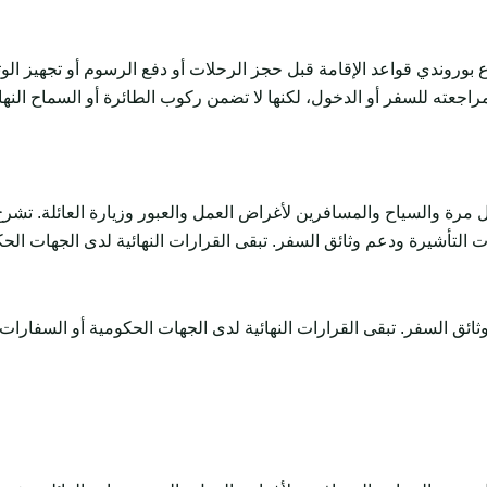
بوروندي قواعد الإقامة قبل حجز الرحلات أو دفع الرسوم أو تجهيز ا
راجعته للسفر أو الدخول، لكنها لا تضمن ركوب الطائرة أو السماح النه
السياح والمسافرين لأغراض العمل والعبور وزيارة العائلة. تشرح المتطلبات وال