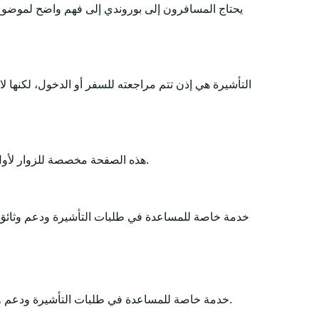
يحتاج المسافرون إلى بوروندي إلى فهم واضح لموضوع 
التأشيرة هي إذن تتم مراجعته للسفر أو الدخول، لكنها 
هذه الصفحة مخصصة للزوار لأول مرة والسياح والمسافرين لأغراض العمل والعبور وزيارة العائلة. تشرح المتطلبات والوثائق والرسوم ووقت المعالجة والأهلية بطريقة بسيطة.
Africa-Tour-Visa خدمة خاصة للمساعدة في طلبات التأشيرة و
Africa-Tour-Visa خدمة خاصة للمساعدة في طلبات التأشيرة ودعم وثائق السفر. تبقى القرارات النهائية لدى الجهات الحكومية أو السفارات أو القنصليات أو شركات الطيران أو سلطات الحدود.