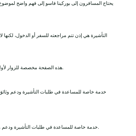
يحتاج المسافرون إلى بوركينا فاسو إلى فهم واضح لموضوع 
التأشيرة هي إذن تتم مراجعته للسفر أو الدخول، لكنها 
هذه الصفحة مخصصة للزوار لأول مرة والسياح والمسافرين لأغراض العمل والعبور وزيارة العائلة. تشرح المتطلبات والوثائق والرسوم ووقت المعالجة والأهلية بطريقة بسيطة.
Africa-Tour-Visa خدمة خاصة للمساعدة في طلبات التأشيرة و
Africa-Tour-Visa خدمة خاصة للمساعدة في طلبات التأشيرة ودعم وثائق السفر. تبقى القرارات النهائية لدى الجهات الحكومية أو السفارات أو القنصليات أو شركات الطيران أو سلطات الحدود.