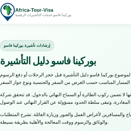
Africa-Tour-Visa
بوركينا فاسو خدمات التأشيرات الرقمية
إرشادات تأشيرة بوركينا فاسو
بوركينا فاسو دليل التأشيرة
لموضوع بوركينا فاسو دليل التأشيرة قبل حجز الرحلات أو دفع الرسوم
ها لا تضمن ركوب الطائرة أو السماح النهائي بالدخول. قد تتحقق شركة
 والمسافرين لأغراض العمل والعبور وزيارة العائلة. تشرح المتطلبات
والوثائق والرسوم ووقت المعالجة والأهلية بطريقة بسيطة.