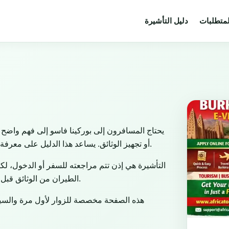
لمتطلبات
دليل التأشيرة
يحتاج المسافرون إلى بوركينا فاسو إلى فهم واضح 
أو تجهيز الوثائق. يساعد هذا الدليل على معرفة المسار المناسب حسب الغرض من السفر والجنسية ونوع جواز السفر.
التأشيرة هي إذن تتم مراجعته للسفر أو الدخول، لكن
الطيران من الوثائق قبل المغادرة، وتبقى سلطة الحدود مسؤولة عن القرار النهائي عند الوصول.
هذه الصفحة مخصصة للزوار لأول مرة والسياح