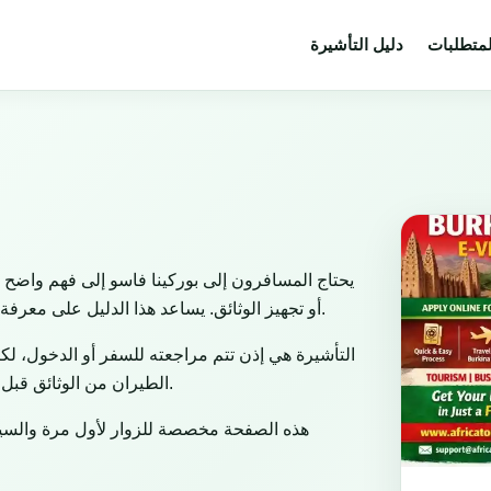
لمتطلبات
دليل التأشيرة
يحتاج المسافرون إلى بوركينا فاسو إلى فهم واضح 
أو تجهيز الوثائق. يساعد هذا الدليل على معرفة المسار المناسب حسب الغرض من السفر والجنسية ونوع جواز السفر.
التأشيرة هي إذن تتم مراجعته للسفر أو الدخول، لكن
الطيران من الوثائق قبل المغادرة، وتبقى سلطة الحدود مسؤولة عن القرار النهائي عند الوصول.
هذه الصفحة مخصصة للزوار لأول مرة والسياح