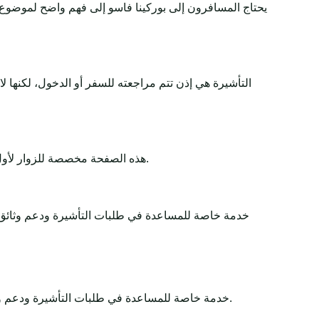
يحتاج المسافرون إلى بوركينا فاسو إلى فهم واضح لموضوع 
التأشيرة هي إذن تتم مراجعته للسفر أو الدخول، لكنها 
هذه الصفحة مخصصة للزوار لأول مرة والسياح والمسافرين لأغراض العمل والعبور وزيارة العائلة. تشرح المتطلبات والوثائق والرسوم ووقت المعالجة والأهلية بطريقة بسيطة.
Africa-Tour-Visa خدمة خاصة للمساعدة في طلبات التأشيرة و
Africa-Tour-Visa خدمة خاصة للمساعدة في طلبات التأشيرة ودعم وثائق السفر. تبقى القرارات النهائية لدى الجهات الحكومية أو السفارات أو القنصليات أو شركات الطيران أو سلطات الحدود.