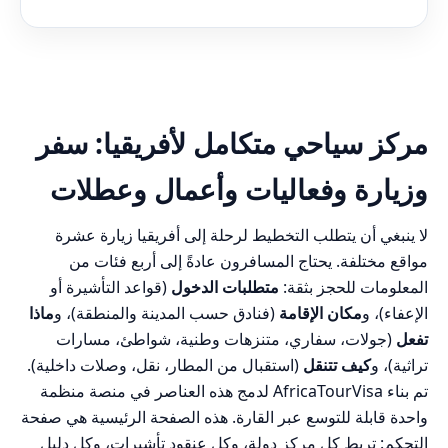
مركز سياحي متكامل لأفريقيا: سفر
وزيارة وفعاليات وأعمال وعطلات
لا ينبغي أن يتطلب التخطيط لرحلة إلى أفريقيا زيارة عشرة
مواقع مختلفة. يحتاج المسافرون عادةً إلى أربع فئات من
المعلومات للحجز بثقة:
متطلبات الدخول
(قواعد التأشيرة أو
الإعفاء)، و
مكان الإقامة
(فنادق حسب المدينة والمنطقة)، و
ماذا
تفعل
(جولات، سفاري، متنزهات وطنية، شواطئ، مسارات
تراثية)، و
كيف تتنقل
(استقبال من المطار، نقل، وصلات داخلية).
تم بناء AfricaTourVisa لدمج هذه العناصر في منصة منظمة
واحدة قابلة للتوسع عبر القارة. هذه الصفحة الرئيسية هي صفحة
التحكم: تربط كل مركز دولة، وكل عنقود تأشيرات، وكل دليل