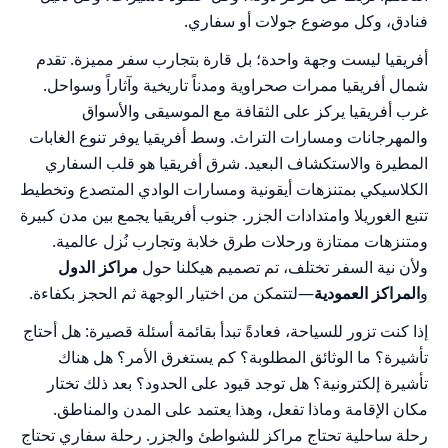
فنادق، وكل موضوع جولات أو سفاري.
أفريقيا ليست وجهة واحدة؛ بل قارة بتجارب سفر مميزة. تقدم
شمال أفريقيا ممرات صحراوية ومدناً تاريخية وآثاراً وسواحل.
غرب أفريقيا يركز على الثقافة مع الموسيقى والأسواق
والمهرجانات ومسارات التراث. وسط أفريقيا يوفر تنوع الغابات
المطيرة والاستكشاف البعيد. شرق أفريقيا هو قلب السفاري
الكلاسيكي بمتنزهات أيقونية ومسارات الوادي المتصدع وتخطيط
تتبع الغوريلا وامتدادات الجزر. جنوب أفريقيا يجمع بين مدن كبيرة
ومتنزهات ممتازة ورحلات طرق خلابة وتجارب نُزل عالمية.
ولأن نية السفر تختلف، تم تصميم هيكلنا حول
مراكز الدول
و
المراكز العمودية
—لتتمكن من اختيار الوجهة ثم الحجز بكفاءة.
إذا كنت تزور للسياحة، فعادةً تبدأ بقائمة أسئلة قصيرة: هل أحتاج
تأشيرة؟ ما الوثائق المطلوبة؟ كم يستغرق الأمر؟ هل هناك
تأشيرة إلكترونية؟ هل توجد قيود على الحدود؟ بعد ذلك تختار
مكان الإقامة وماذا تفعل، وهذا يعتمد على المدن والمناطق.
رحلة ساحلية تحتاج مراكز للشواطئ والجزر. رحلة سفاري تحتاج