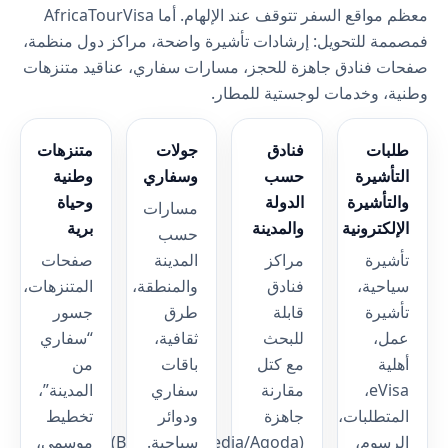
معظم مواقع السفر تتوقف عند الإلهام. أما AfricaTourVisa
فمصممة للتحويل: إرشادات تأشيرة واضحة، مراكز دول منظمة،
صفحات فنادق جاهزة للحجز، مسارات سفاري، عناقيد متنزهات
وطنية، وخدمات لوجستية للمطار.
طلبات
فنادق
جولات
متنزهات
التأشيرة
حسب
وسفاري
وطنية
والتأشيرة
الدولة
وحياة
مسارات
الإلكترونية
والمدينة
برية
حسب
تأشيرة
مراكز
المدينة
صفحات
سياحية،
فنادق
والمنطقة،
المتنزهات،
تأشيرة
قابلة
طرق
جسور
عمل،
للبحث
ثقافية،
“سفاري
أهلية
مع كتل
باقات
من
eVisa،
مقارنة
سفاري
المدينة”،
المتطلبات،
جاهزة
ودوائر
تخطيط
الرسوم،
(Booking/Expedia/Agoda).
سياحية.
موسمي،