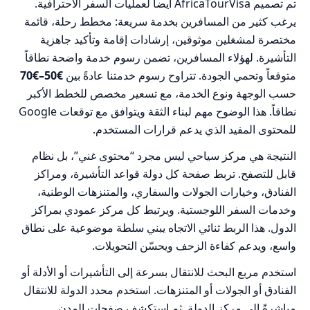
تم تصميم AfricaTourVisa أيضاً لعمليات السفر الاحترافية.
يرغب كثير من المسافرين بخدمة سريعة: مخطط رحلة، قائمة
مختصرة لمشغلين موثوقين، إرشادات إقامة وتأكيد جاهزية
التأشيرة. لهؤلاء المسافرين، تضمن رسوم خدمة واضحة نطاقاً
متوقعاً وتحمي الجودة. تتراوح رسوم خدمتنا عادةً بين
€50–€70
حسب الوجهة ونوع الخدمة، مع تسعير مخصص للخطط الأكبر
نطاقاً. هذا الوضوح مهم لبناء الثقة ويتوافق مع توقعات Google
للمحتوى المفيد الذي يدعم قرارات المستخدم.
النتيجة هي مركز سياحي ليس مجرد “محتوى غني”، بل نظام
قابل للتصفح. تربط صفحة كل دولة قواعد التأشيرة، ومراكز
الفنادق، وخيارات الجولات والسفاري، والمتنزهات الوطنية،
وخدمات السفر اللوجستية. ويرتبط كل مركز عمودي بمراكز
الدول. هذا الربط ثنائي الاتجاه يبني سلطة موضوعية على نطاق
واسع، ويدعم كفاءة الزحف ويحسّن التحويلات.
استخدم مربع البحث للانتقال بسرعة إلى التأشيرات أو الأدلة أو
الفنادق أو الجولات أو المتنزهات. استخدم محدد الدولة للانتقال
مباشرةً إلى مركز الدولة. ثم استكشف صفحات المدن