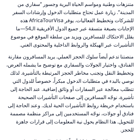
متنزهات وطنية ومواسم الحياة البرية وجسور “سفاري من
المدينة”. زيارة عمل تحتاج متطلبات الدخول وإرشادات السفر
للشركات وتخطيط الفعاليات. يوفر AfricaTourVisa هذه
الإجابات بصيغة متسقة عبر جميع الدول الأفريقية الـ54—ما
يقلل الاحتكاك للمسافرين ويزيد من سلطة الموقع في موضوع
التأشيرات عبر الهيكلة والروابط الداخلية والمحتوى الغني.
منصتنا تدعم أيضاً سلوك الحجز العملي. يريد المسافرون مقارنة
الفنادق، واختيار الجولات والسفاري مع توضيح ما يشمله العرض،
وتخطيط النقل وتجنب مخاطر الحجز المرتبطة بالتأشيرة. لذلك
نوصي بالبدء في متطلبات الدخول مبكراً، خصوصاً للدول التي
تتطلب معالجة عبر السفارات أو وثائق إضافية. عند الحاجة إلى
تأشيرة، نوجّه المسافرين إلى صفحات التأشيرات الصحيحة
باستخدام خريطة روابط التأشيرات الحية لديك. وعند الحاجة إلى
فنادق أو جولات، نوجّه المستخدمين إلى مراكز منظمة مصممة
للتحويل. هذا النظام يحول نية المعلومات إلى قرارات جاهزة
للحجز.