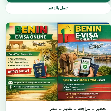
اتصل بالدعم
تحضير ← مراجعة ← تقديم ← سفر