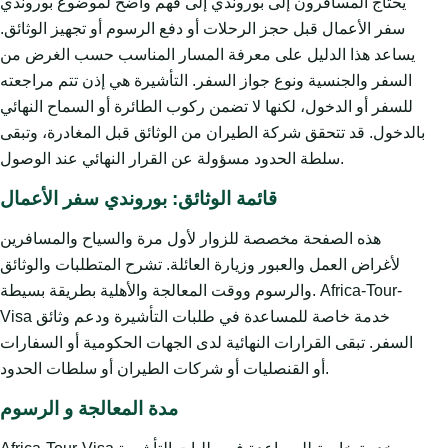
يحتاج المسافرون إلى بوروندي إلى فهم واضح لموضوع بوروندي
سفر الأعمال قبل حجز الرحلات أو دفع الرسوم أو تجهيز الوثائق.
يساعد هذا الدليل على معرفة المسار المناسب حسب الغرض من
السفر والجنسية ونوع جواز السفر. التأشيرة هي إذن تتم مراجعته
للسفر أو الدخول، لكنها لا تضمن ركوب الطائرة أو السماح النهائي
بالدخول. قد تتحقق شركة الطيران من الوثائق قبل المغادرة، وتبقى
سلطة الحدود مسؤولة عن القرار النهائي عند الوصول.
قائمة الوثائق: بوروندي سفر الأعمال
هذه الصفحة مخصصة للزوار لأول مرة والسياح والمسافرين
لأغراض العمل والعبور وزيارة العائلة. تشرح المتطلبات والوثائق
والرسوم ووقت المعالجة والأهلية بطريقة بسيطة. Africa-Tour-
Visa خدمة خاصة للمساعدة في طلبات التأشيرة ودعم وثائق
السفر. تبقى القرارات النهائية لدى الجهات الحكومية أو السفارات
أو القنصليات أو شركات الطيران أو سلطات الحدود.
مدة المعالجة و الرسوم