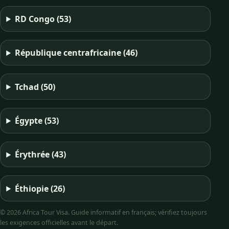
RD Congo
(53)
République centrafricaine
(46)
Tchad
(50)
Égypte
(53)
Érythrée
(43)
Éthiopie
(26)
© 2026 Africa Tour Visa. Guide informatif en français; vérifiez toujours
les exigences officielles avant le départ.