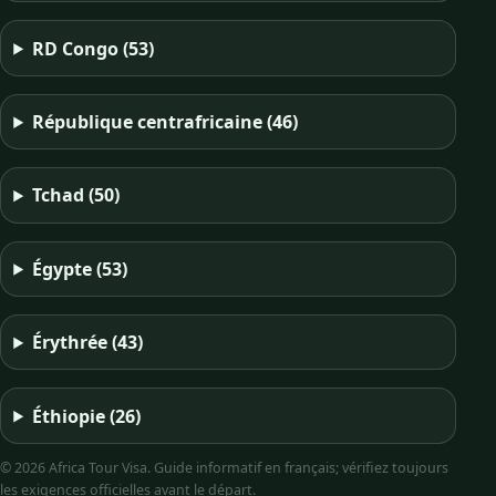
RD Congo
(53)
République centrafricaine
(46)
Tchad
(50)
Égypte
(53)
Érythrée
(43)
Éthiopie
(26)
© 2026 Africa Tour Visa. Guide informatif en français; vérifiez toujours
les exigences officielles avant le départ.