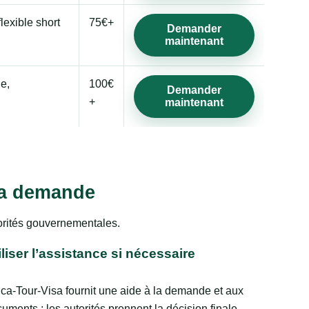
lexible short
75€+
Demander
maintenant
ge,
100€
Demander
+
maintenant
 la demande
torités gouvernementales.
iliser l’assistance si nécessaire
ica-Tour-Visa fournit une aide à la demande et aux
uments ; les autorités prennent la décision finale.