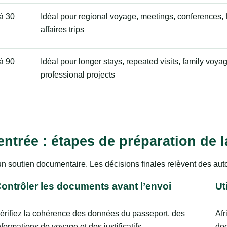
à 30
Idéal pour regional voyage, meetings, conferences, f
affaires trips
à 90
Idéal pour longer stays, repeated visits, family voya
professional projects
entrée : étapes de préparation de
un soutien documentaire. Les décisions finales relèvent des au
ontrôler les documents avant l’envoi
Ut
érifiez la cohérence des données du passeport, des
Afr
nformations de voyage et des justificatifs.
doc