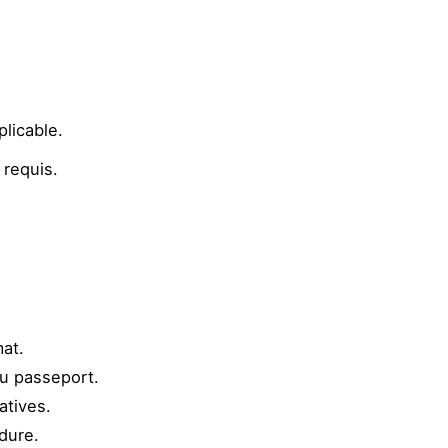
.
plicable.
 requis.
at.
du passeport.
atives.
édure.