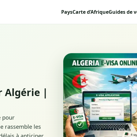
Pays
Carte d’Afrique
Guides de 
 Algérie |
é pour
le rassemble les
élais à anticiper,