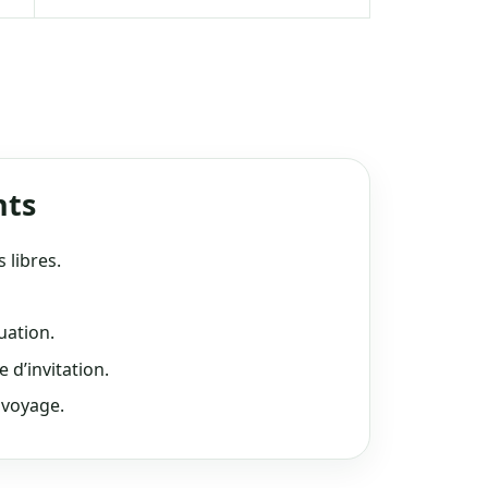
nts
 libres.
nuation.
e d’invitation.
u voyage.