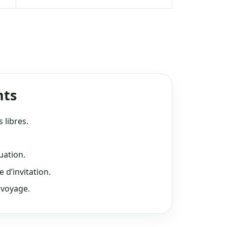
nts
 libres.
nuation.
e d’invitation.
u voyage.