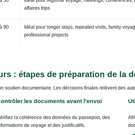
à 30
Idéal pour regional voyage, meetings, conferences, f
affaires trips
à 90
Idéal pour longer stays, repeated visits, family voya
professional projects
eurs : étapes de préparation de la
un soutien documentaire. Les décisions finales relèvent des au
ontrôler les documents avant l’envoi
Ut
érifiez la cohérence des données du passeport, des
Afr
nformations de voyage et des justificatifs.
doc