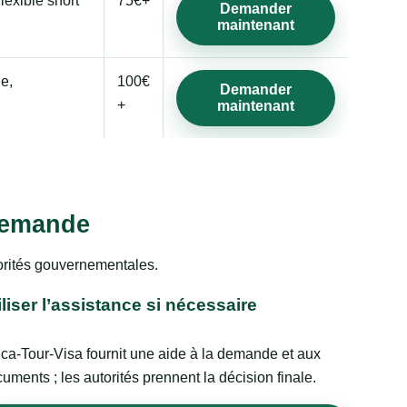
lexible short
75€+
Demander
maintenant
ge,
100€
Demander
+
maintenant
 demande
torités gouvernementales.
iliser l’assistance si nécessaire
ica-Tour-Visa fournit une aide à la demande et aux
uments ; les autorités prennent la décision finale.