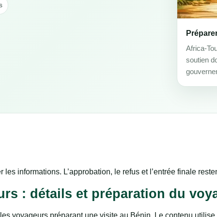
s
Prépare
Africa-To
soutien d
gouverne
r les informations. L’approbation, le refus et l’entrée finale res
urs : détails et préparation du voy
les voyageurs préparant une visite au Bénin. Le contenu utilise