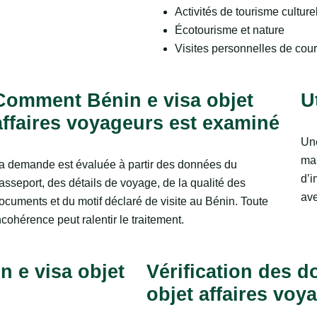
Activités de tourisme culture
Écotourisme et nature
Visites personnelles de cou
Comment Bénin e visa objet
U
affaires voyageurs est examiné
Une
mai
a demande est évaluée à partir des données du
d’i
asseport, des détails de voyage, de la qualité des
ave
ocuments et du motif déclaré de visite au Bénin. Toute
ncohérence peut ralentir le traitement.
n e visa objet
Vérification des 
objet affaires voy