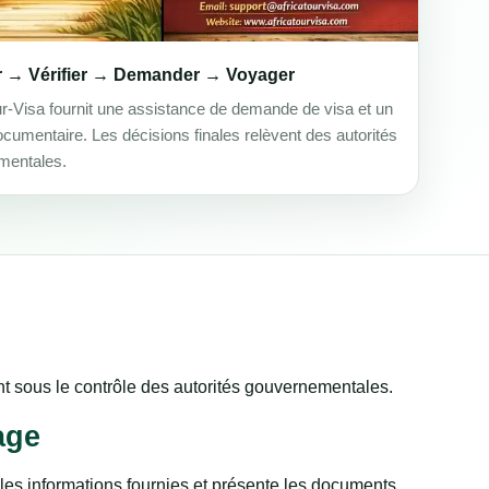
r → Vérifier → Demander → Voyager
ur-Visa fournit une assistance de demande de visa et un
ocumentaire. Les décisions finales relèvent des autorités
mentales.
tent sous le contrôle des autorités gouvernementales.
age
 les informations fournies et présente les documents,