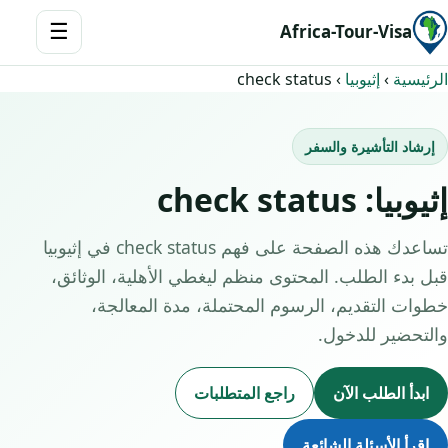
☰
Africa-Tour-Visa
الرئيسية
›
إثيوبيا
›
check status
إرشاد التأشيرة والسفر
إثيوبيا: check status
تساعدك هذه الصفحة على فهم check status في إثيوبيا
قبل بدء الطلب. المحتوى منظم ليغطي الأهلية، الوثائق،
خطوات التقديم، الرسوم المحتملة، مدة المعالجة،
والتحضير للدخول.
ابدأ الطلب الآن
راجع المتطلبات
اقرأ الأسئلة الشائعة