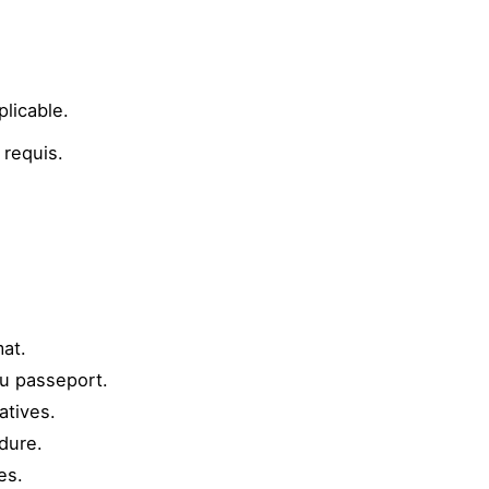
plicable.
 requis.
at.
du passeport.
atives.
édure.
es.