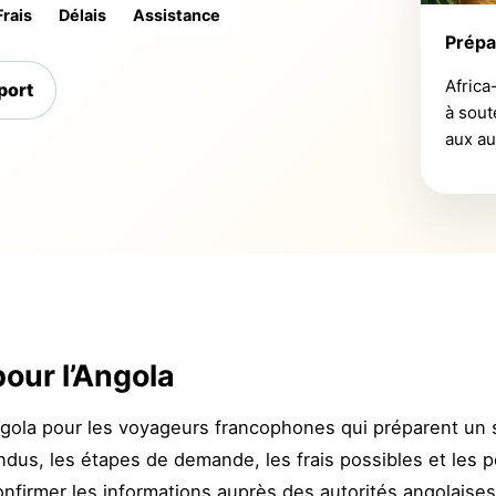
Frais
Délais
Assistance
Prépa
Africa
port
à sout
aux au
our l’Angola
ngola pour les voyageurs francophones qui préparent un 
dus, les étapes de demande, les frais possibles et les po
confirmer les informations auprès des autorités angolais