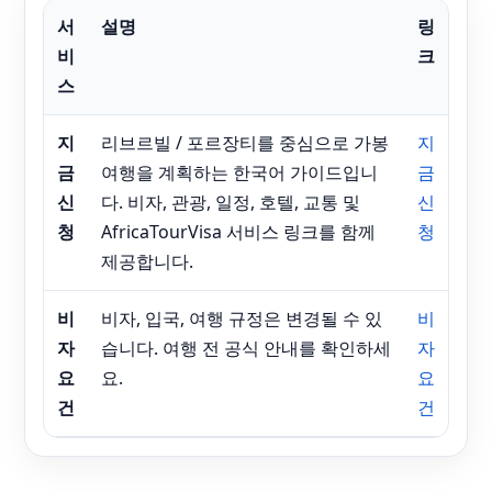
서
설명
링
비
크
스
지
리브르빌 / 포르장티를 중심으로 가봉
지
금
여행을 계획하는 한국어 가이드입니
금
신
다. 비자, 관광, 일정, 호텔, 교통 및
신
청
AfricaTourVisa 서비스 링크를 함께
청
제공합니다.
비
비자, 입국, 여행 규정은 변경될 수 있
비
자
습니다. 여행 전 공식 안내를 확인하세
자
요
요.
요
건
건