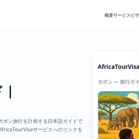
概要
サービス
ビ
AfricaTourVis
ガボン — 旅行ガ
 |
にガボン旅行を計画する日本語ガイドで
caTourVisaサービスへのリンクを