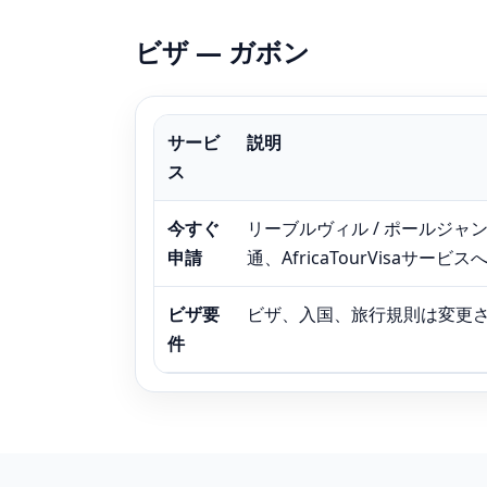
ビザ — ガボン
サービ
説明
ス
今すぐ
リーブルヴィル / ポールジ
申請
通、AfricaTourVisaサ
ビザ要
ビザ、入国、旅行規則は変更
件