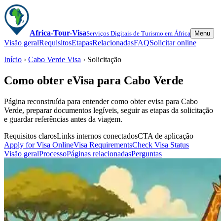
Africa-Tour-Visa
Serviços Digitais de Turismo em África
Menu
Visão geral
Requisitos
Etapas
Relacionadas
FAQ
Solicitar online
Início
›
Cabo Verde Visa
› Solicitação
Como obter eVisa para Cabo Verde
Página reconstruída para entender como obter evisa para Cabo
Verde, preparar documentos legíveis, seguir as etapas da solicitação
e guardar referências antes da viagem.
Requisitos claros
Links internos conectados
CTA de aplicação
Apply for Visa Online
Visa Requirements
Check Visa Status
Visão geral
Processo
Páginas relacionadas
Perguntas