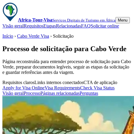
Africa-Tour-Visa
Serviços Digitais de Turismo em África
Menu
Visão geral
Requisitos
Etapas
Relacionadas
FAQ
Solicitar online
Início
›
Cabo Verde Visa
› Solicitação
Processo de solicitação para Cabo Verde
Página reconstruída para entender processo de solicitação para Cabo
Verde, preparar documentos legíveis, seguir as etapas da solicitação
e guardar referências antes da viagem.
Requisitos claros
Links internos conectados
CTA de aplicação
Apply for Visa Online
Visa Requirements
Check Visa Status
Visão geral
Processo
Páginas relacionadas
Perguntas