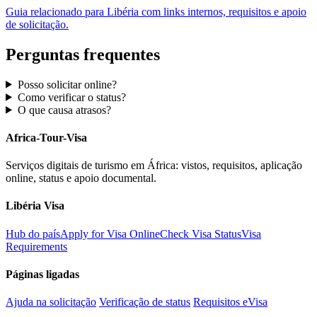
Guia relacionado para Libéria com links internos, requisitos e apoio
de solicitação.
Perguntas frequentes
Posso solicitar online?
Como verificar o status?
O que causa atrasos?
Africa-Tour-Visa
Serviços digitais de turismo em África: vistos, requisitos, aplicação
online, status e apoio documental.
Libéria Visa
Hub do país
Apply for Visa Online
Check Visa Status
Visa
Requirements
Páginas ligadas
Ajuda na solicitação
Verificação de status
Requisitos eVisa