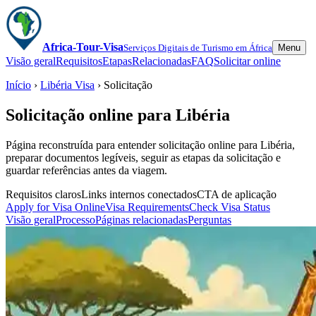
Africa-Tour-Visa
Serviços Digitais de Turismo em África
Menu
Visão geral
Requisitos
Etapas
Relacionadas
FAQ
Solicitar online
Início
›
Libéria Visa
› Solicitação
Solicitação online para Libéria
Página reconstruída para entender solicitação online para Libéria,
preparar documentos legíveis, seguir as etapas da solicitação e
guardar referências antes da viagem.
Requisitos claros
Links internos conectados
CTA de aplicação
Apply for Visa Online
Visa Requirements
Check Visa Status
Visão geral
Processo
Páginas relacionadas
Perguntas