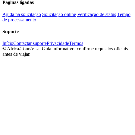
Páginas ligadas
Ajuda na solicitação
Solicitação online
Verificação de status
Tempo
de processamento
Suporte
Início
Contactar suporte
Privacidade
Termos
©
Africa-Tour-Visa. Guia informativo; confirme requisitos oficiais
antes de viajar.