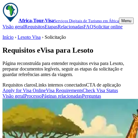
Africa-Tour-Visa
Serviços Digitais de Turismo em África
Menu
Visão geral
Requisitos
Etapas
Relacionadas
FAQ
Solicitar online
Início
›
Lesoto Visa
› Solicitação
Requisitos eVisa para Lesoto
Página reconstruída para entender requisitos evisa para Lesoto,
preparar documentos legíveis, seguir as etapas da solicitação e
guardar referências antes da viagem.
Requisitos claros
Links internos conectados
CTA de aplicação
Apply for Visa Online
Visa Requirements
Check Visa Status
Visão geral
Processo
Páginas relacionadas
Perguntas