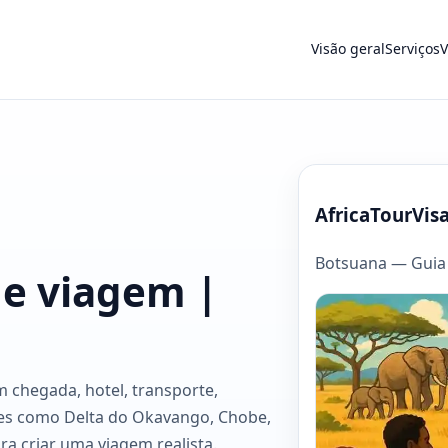
Visão geral
Serviços
V
AfricaTourVis
Botsuana — Guia
de viagem |
 chegada, hotel, transporte,
res como Delta do Okavango, Chobe,
ra criar uma viagem realista.