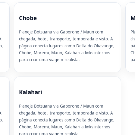
Chobe
M
Planeje Botsuana via Gaborone / Maun com
Pl
A
chegada, hotel, transporte, temporada e visto. A
ch
o,
página conecta lugares como Delta do Okavango,
pá
Chobe, Moremi, Maun, Kalahari a links internos
Ch
para criar uma viagem realista.
pa
Kalahari
Planeje Botsuana via Gaborone / Maun com
A
chegada, hotel, transporte, temporada e visto. A
o,
página conecta lugares como Delta do Okavango,
Chobe, Moremi, Maun, Kalahari a links internos
para criar uma viagem realista.