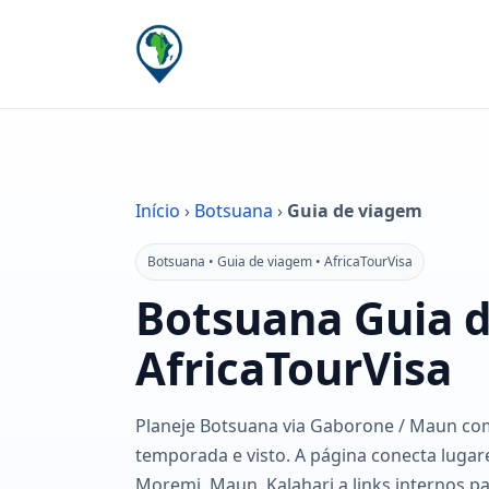
Início
›
Botsuana
›
Guia de viagem
Botsuana • Guia de viagem • AfricaTourVisa
Botsuana Guia 
AfricaTourVisa
Planeje Botsuana via Gaborone / Maun com
temporada e visto. A página conecta luga
Moremi, Maun, Kalahari a links internos pa