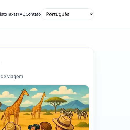
isto
Taxas
FAQ
Contato
a
 de viagem