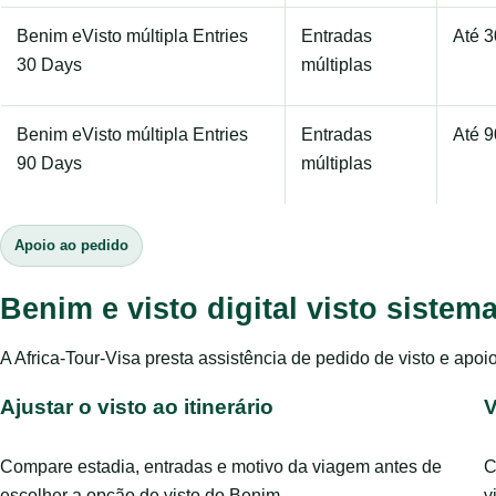
Benim eVisto múltipla Entries
Entradas
Até 3
30 Days
múltiplas
Benim eVisto múltipla Entries
Entradas
Até 9
90 Days
múltiplas
Apoio ao pedido
Benim e visto digital visto siste
A Africa-Tour-Visa presta assistência de pedido de visto e ap
Ajustar o visto ao itinerário
V
Compare estadia, entradas e motivo da viagem antes de
C
escolher a opção de visto do Benim.
v