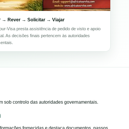
 → Rever → Solicitar → Viajar
Tour-Visa presta assistência de pedido de visto e apoio
l. As decisões finais pertencem às autoridades
entais.
am sob controlo das autoridades governamentais.
m
 informações fornecidas e destaca documentos, passos