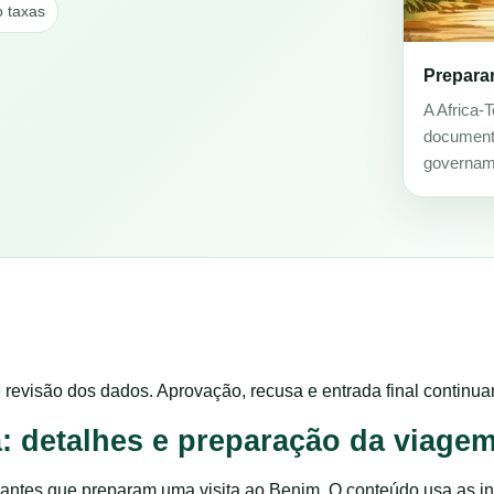
o taxas
Preparar
A Africa-
documenta
governam
 revisão dos dados. Aprovação, recusa e entrada final continu
ma: detalhes e preparação da viage
viajantes que preparam uma visita ao Benim. O conteúdo usa as