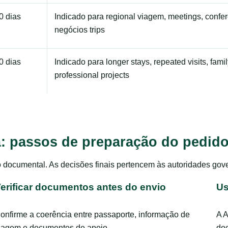
0 dias
Indicado para regional viagem, meetings, confere
negócios trips
0 dias
Indicado para longer stays, repeated visits, fami
professional projects
ma: passos de preparação do pedid
oio documental. As decisões finais pertencem às autoridades go
erificar documentos antes do envio
Us
onfirme a coerência entre passaporte, informação de
A A
iagem e documentos de apoio.
do