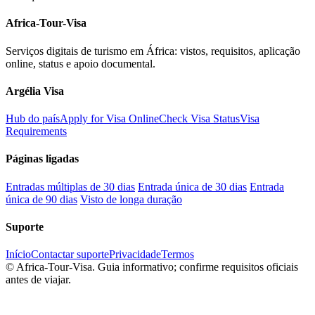
Africa-Tour-Visa
Serviços digitais de turismo em África: vistos, requisitos, aplicação
online, status e apoio documental.
Argélia Visa
Hub do país
Apply for Visa Online
Check Visa Status
Visa
Requirements
Páginas ligadas
Entradas múltiplas de 30 dias
Entrada única de 30 dias
Entrada
única de 90 dias
Visto de longa duração
Suporte
Início
Contactar suporte
Privacidade
Termos
©
Africa-Tour-Visa. Guia informativo; confirme requisitos oficiais
antes de viajar.