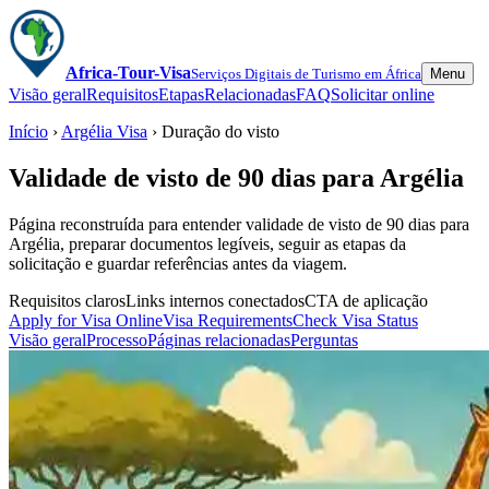
Africa-Tour-Visa
Serviços Digitais de Turismo em África
Menu
Visão geral
Requisitos
Etapas
Relacionadas
FAQ
Solicitar online
Início
›
Argélia Visa
› Duração do visto
Validade de visto de 90 dias para Argélia
Página reconstruída para entender validade de visto de 90 dias para
Argélia, preparar documentos legíveis, seguir as etapas da
solicitação e guardar referências antes da viagem.
Requisitos claros
Links internos conectados
CTA de aplicação
Apply for Visa Online
Visa Requirements
Check Visa Status
Visão geral
Processo
Páginas relacionadas
Perguntas