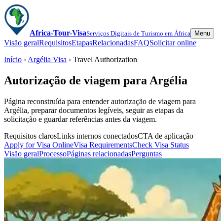
Africa-Tour-Visa
Serviços Digitais de Turismo em África
Menu
Visão geral
Requisitos
Etapas
Relacionadas
FAQ
Solicitar online
Início
›
Argélia Visa
› Travel Authorization
Autorização de viagem para Argélia
Página reconstruída para entender autorização de viagem para
Argélia, preparar documentos legíveis, seguir as etapas da
solicitação e guardar referências antes da viagem.
Requisitos claros
Links internos conectados
CTA de aplicação
Apply for Visa Online
Visa Requirements
Check Visa Status
Visão geral
Processo
Páginas relacionadas
Perguntas