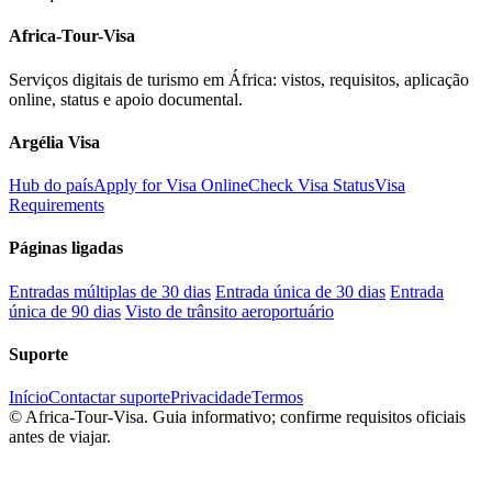
Africa-Tour-Visa
Serviços digitais de turismo em África: vistos, requisitos, aplicação
online, status e apoio documental.
Argélia Visa
Hub do país
Apply for Visa Online
Check Visa Status
Visa
Requirements
Páginas ligadas
Entradas múltiplas de 30 dias
Entrada única de 30 dias
Entrada
única de 90 dias
Visto de trânsito aeroportuário
Suporte
Início
Contactar suporte
Privacidade
Termos
©
Africa-Tour-Visa. Guia informativo; confirme requisitos oficiais
antes de viajar.