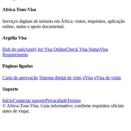
Africa-Tour-Visa
Serviços digitais de turismo em África: vistos, requisitos, aplicação
online, status e apoio documental.
Argélia Visa
Hub do país
Apply for Visa Online
Check Visa Status
Visa
Requirements
Páginas ligadas
Carta de aprovação
Sistema digital de visto
eVisa
eVisa de visita
Suporte
Início
Contactar suporte
Privacidade
Termos
©
Africa-Tour-Visa. Guia informativo; confirme requisitos oficiais
antes de viajar.