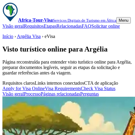
Africa-Tour-Visa
Serviços Digitais de Turismo em África
Menu
Visão geral
Requisitos
Etapas
Relacionadas
FAQ
Solicitar online
Início
›
Argélia Visa
› eVisa
Visto turístico online para Argélia
Página reconstruída para entender visto turístico online para Argélia,
preparar documentos legíveis, seguir as etapas da solicitação e
guardar referências antes da viagem.
Requisitos claros
Links internos conectados
CTA de aplicação
Apply for Visa Online
Visa Requirements
Check Visa Status
Visão geral
Processo
Páginas relacionadas
Perguntas