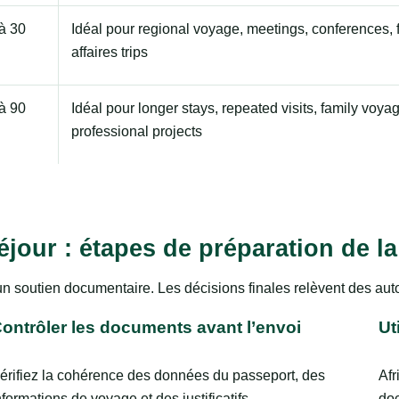
à 30
Idéal pour regional voyage, meetings, conferences, f
affaires trips
à 90
Idéal pour longer stays, repeated visits, family voya
professional projects
éjour : étapes de préparation de 
un soutien documentaire. Les décisions finales relèvent des au
ontrôler les documents avant l’envoi
Ut
érifiez la cohérence des données du passeport, des
Afr
nformations de voyage et des justificatifs.
doc