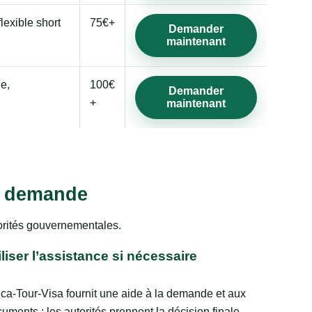
lexible short
75€+
Demander
maintenant
ge,
100€
Demander
+
maintenant
la demande
torités gouvernementales.
iliser l’assistance si nécessaire
ica-Tour-Visa fournit une aide à la demande et aux
uments ; les autorités prennent la décision finale.