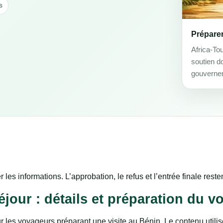
s
Prépare
Africa-To
soutien d
gouverne
r les informations. L’approbation, le refus et l’entrée finale res
jour : détails et préparation du v
 les voyageurs préparant une visite au Bénin. Le contenu utilis