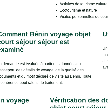
Activités de tourisme culture
Écotourisme et nature
Visites personnelles de cou
Comment Bénin voyage objet
U
court séjour séjour est
examiné
Une
mai
d’i
a demande est évaluée à partir des données du
ave
asseport, des détails de voyage, de la qualité des
ocuments et du motif déclaré de visite au Bénin. Toute
ncohérence peut ralentir le traitement.
in voyage
Vérification des 
objet court séjour