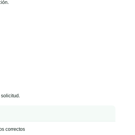
ción.
solicitud.
os correctos