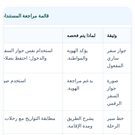
قائمة مراجعة المستندات 
وثيقة
لماذا يتم فحصه
جواز سفر
يؤكد الهوية
استخدام نفس جواز السفر لت
ساري
والمواطنة.
والدخول؛ احتفظ بصلاحية
المفعول
صورة
يدعم مراجعة
استخدم صورة 
جواز
الهوية.
السفر
الرقمي
خط سير
يشرح الطريق
مطابقة التواريخ مع رحلات الط
الرحلة
ومدة الإقامة.