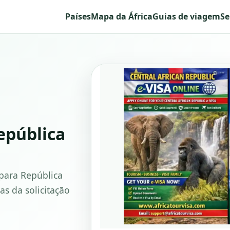
Países
Mapa da África
Guias de viagem
Se
epública
 para República
as da solicitação