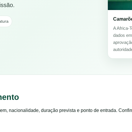
issão.
Camarõe
atura
A Africa-T
dados em f
aprovação
autoridad
mento
em, nacionalidade, duração prevista e ponto de entrada. Confi