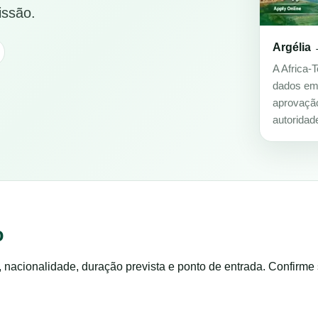
issão.
Argélia 
A Africa-T
dados em f
aprovação
autoridad
o
, nacionalidade, duração prevista e ponto de entrada. Confirm