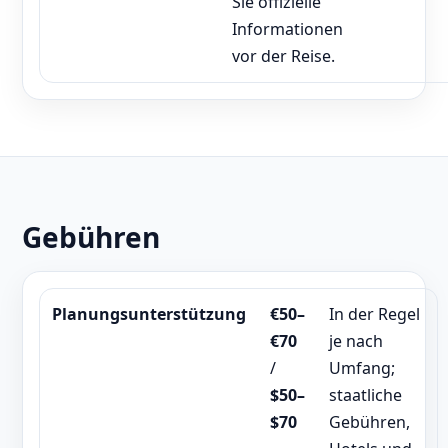
Sie offizielle
Informationen
vor der Reise.
Gebühren
Planungsunterstützung
€50–
In der Regel
€70
je nach
/
Umfang;
$50–
staatliche
$70
Gebühren,