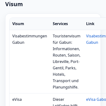
Visum
Visum
Services
Link
Visabestimmungen
Touristenvisum
Visabesti
Gabun
für Gabun:
Gabun
Informationen,
Routen, Saison,
Libreville, Port-
Gentil, Parks,
Hotels,
Transport und
Planungshilfe.
eVisa
Dieser
eVisa Gab
Leitfaden hilft